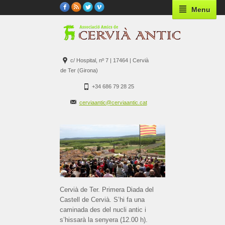
Menu
c/ Hospital, nº 7 | 17464 | Cervià
de Ter (Girona)
+34 686 79 28 25
cerviaantic@cerviaantic.cat
Cervià de Ter. Primera Diada del
Castell de Cervià. S’hi fa una
caminada des del nucli antic i
s’hissarà la senyera (12.00 h).