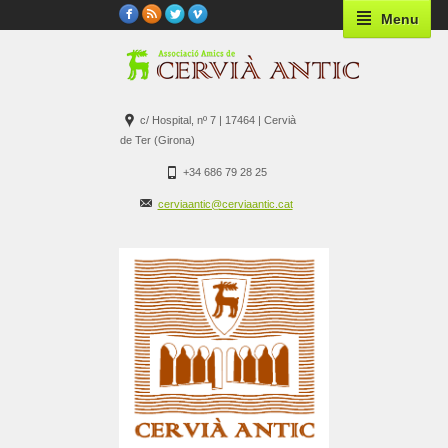
Menu
c/ Hospital, nº 7 | 17464 | Cervià
de Ter (Girona)
+34 686 79 28 25
cerviaantic@cerviaantic.cat