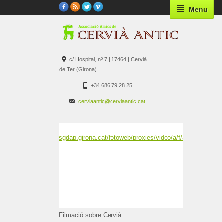
Menu
c/ Hospital, nº 7 | 17464 | Cervià
de Ter (Girona)
+34 686 79 28 25
cerviaantic@cerviaantic.cat
sgdap.girona.cat/fotoweb/proxies/video/a/f/af54164f87
Filmació sobre Cervià.