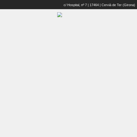
c/ Hospital, nº 7 | 17464 | Cervià de Ter (Girona)