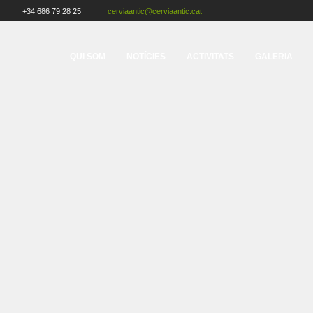
+34 686 79 28 25
cerviaantic@cerviaantic.cat
QUI SOM
NOTÍCIES
ACTIVITATS
GALERIA