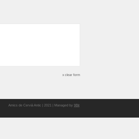
clear form
Amics de Cervià Antic | 2021 | Managed by
9Bit