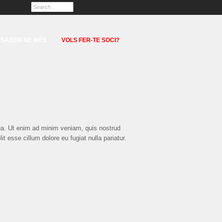
SABER-NE MÉS
VOLS FER-TE SOCI?
qua. Ut enim ad minim veniam, quis nostrud
t esse cillum dolore eu fugiat nulla pariatur.