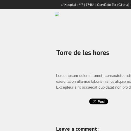
c/ Hospital, nº 7 | 17464 | Cervià de Ter (Girona)
Torre de les hores
Lorem ipsum dolor sit amet, consectetur adi
exercitation ullamco laboris nisi ut aliquip 
Excepteur sint occaecat cupidatat non proide
Leave a comment: