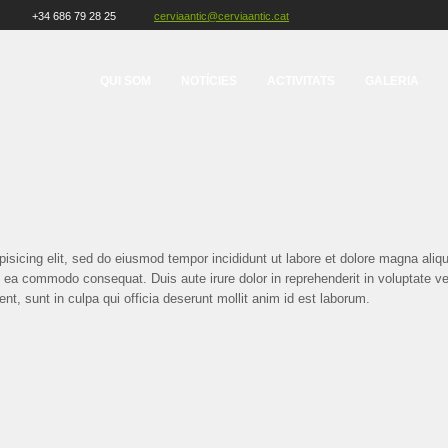
+34 686 79 28 25
cerviaantic@cerviaantic.cat
QUI SOM
NOTÍCIES
ACTIVITATS
GALERIA
pisicing elit, sed do eiusmod tempor incididunt ut labore et dolore magna ali
ex ea commodo consequat. Duis aute irure dolor in reprehenderit in voluptate veli
nt, sunt in culpa qui officia deserunt mollit anim id est laborum.