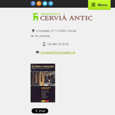
Menu
c/ Hospital, nº 7 | 17464 | Cervià
de Ter (Girona)
+34 686 79 28 25
cerviaantic@cerviaantic.cat