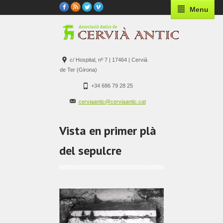
Menu
c/ Hospital, nº 7 | 17464 | Cervià
de Ter (Girona)
+34 686 79 28 25
cerviaantic@cerviaantic.cat
Vista en primer plà
del sepulcre