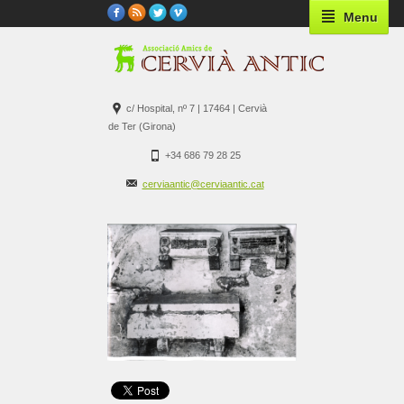
Menu
c/ Hospital, nº 7 | 17464 | Cervià
de Ter (Girona)
+34 686 79 28 25
cerviaantic@cerviaantic.cat