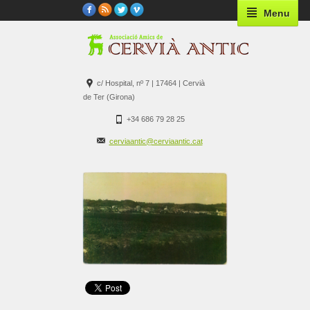
Menu
c/ Hospital, nº 7 | 17464 | Cervià
de Ter (Girona)
+34 686 79 28 25
cerviaantic@cerviaantic.cat