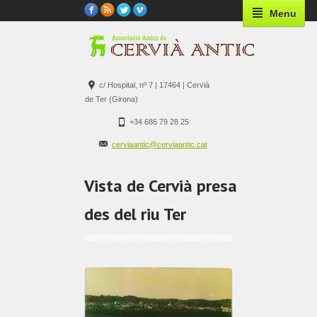
Menu
c/ Hospital, nº 7 | 17464 | Cervià
de Ter (Girona)
+34 686 79 28 25
cerviaantic@cerviaantic.cat
Vista de Cervià presa
des del riu Ter