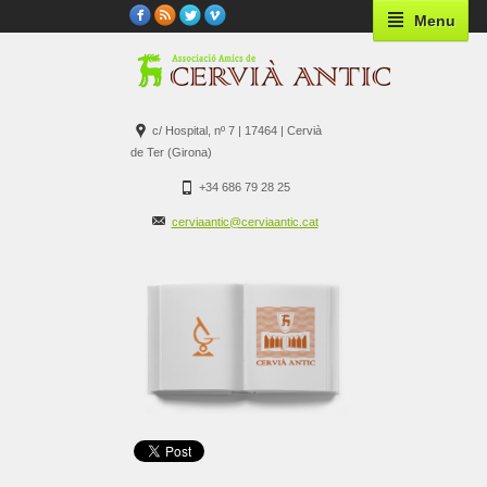
Menu
c/ Hospital, nº 7 | 17464 | Cervià
de Ter (Girona)
+34 686 79 28 25
cerviaantic@cerviaantic.cat