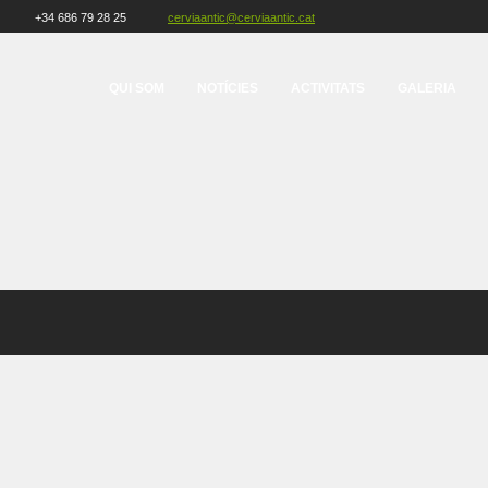
+34 686 79 28 25
cerviaantic@cerviaantic.cat
QUI SOM
NOTÍCIES
ACTIVITATS
GALERIA