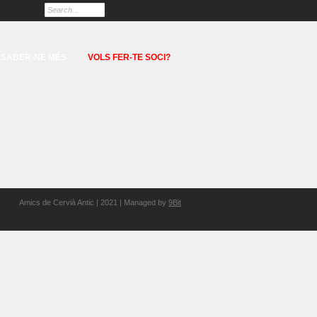
SABER-NE MÉS
VOLS FER-TE SOCI?
Amics de Cervià Antic | 2021 | Managed by
9Bit