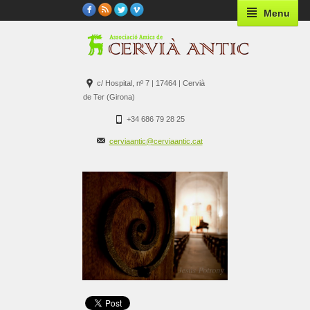
Menu
c/ Hospital, nº 7 | 17464 | Cervià
de Ter (Girona)
+34 686 79 28 25
cerviaantic@cerviaantic.cat