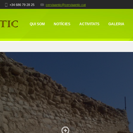
+34 686 79 28 25
cerviaantic@cerviaantic.cat
QUI SOM
NOTÍCIES
ACTIVITATS
GALERIA