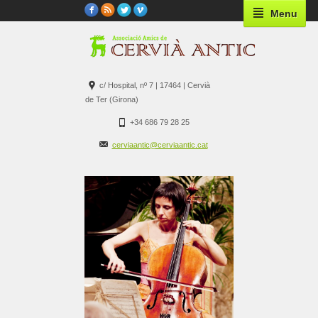
Menu
c/ Hospital, nº 7 | 17464 | Cervià
de Ter (Girona)
+34 686 79 28 25
cerviaantic@cerviaantic.cat